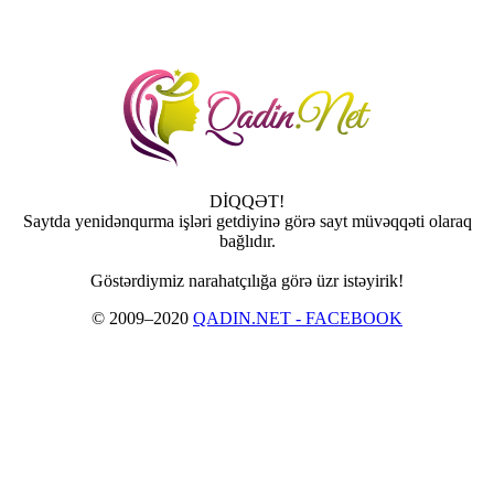
DİQQƏT!
Saytda yenidənqurma işləri getdiyinə görə sayt müvəqqəti olaraq
bağlıdır.
Göstərdiymiz narahatçılığa görə üzr istəyirik!
© 2009–2020
QADIN.NET - FACEBOOK