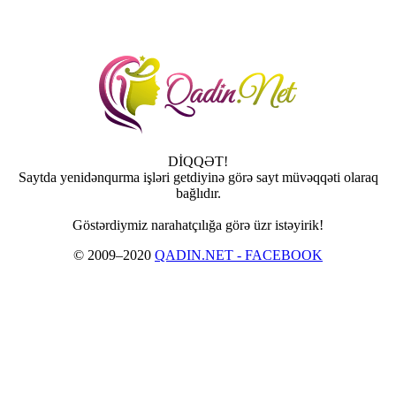
DİQQƏT!
Saytda yenidənqurma işləri getdiyinə görə sayt müvəqqəti olaraq
bağlıdır.
Göstərdiymiz narahatçılığa görə üzr istəyirik!
© 2009–2020
QADIN.NET - FACEBOOK