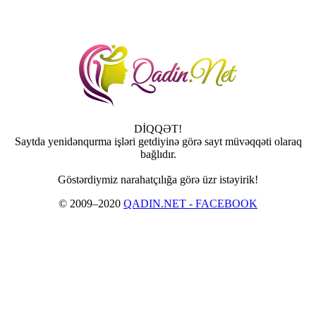
DİQQƏT!
Saytda yenidənqurma işləri getdiyinə görə sayt müvəqqəti olaraq
bağlıdır.
Göstərdiymiz narahatçılığa görə üzr istəyirik!
© 2009–2020
QADIN.NET - FACEBOOK