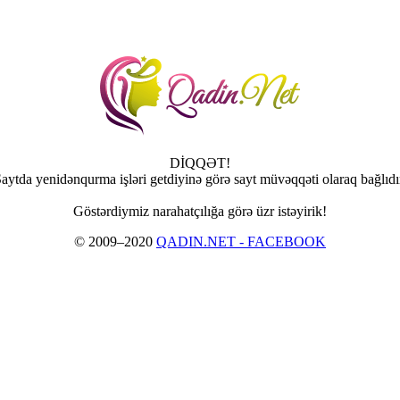
DİQQƏT!
aytda yenidənqurma işləri getdiyinə görə sayt müvəqqəti olaraq bağlıdı
Göstərdiymiz narahatçılığa görə üzr istəyirik!
© 2009–2020
QADIN.NET - FACEBOOK