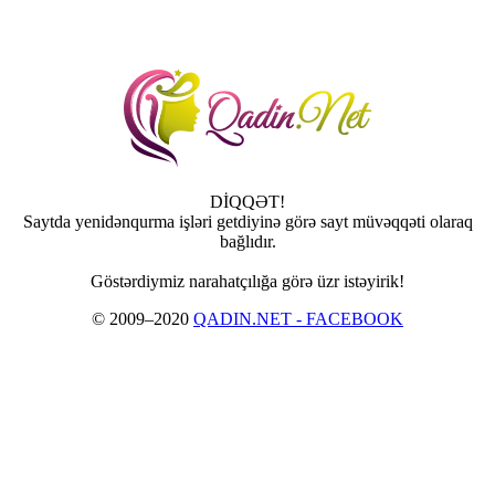
DİQQƏT!
Saytda yenidənqurma işləri getdiyinə görə sayt müvəqqəti olaraq
bağlıdır.
Göstərdiymiz narahatçılığa görə üzr istəyirik!
© 2009–2020
QADIN.NET - FACEBOOK