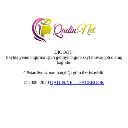
DİQQƏT!
Saytda yenidənqurma işləri getdiyinə görə sayt müvəqqəti olaraq
bağlıdır.
Göstərdiymiz narahatçılığa görə üzr istəyirik!
© 2009–2020
QADIN.NET - FACEBOOK