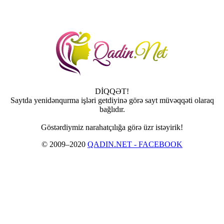
DİQQƏT!
Saytda yenidənqurma işləri getdiyinə görə sayt müvəqqəti olaraq
bağlıdır.
Göstərdiymiz narahatçılığa görə üzr istəyirik!
© 2009–2020
QADIN.NET - FACEBOOK