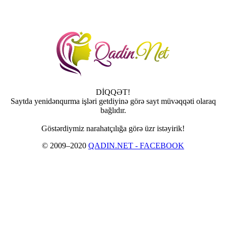
DİQQƏT!
Saytda yenidənqurma işləri getdiyinə görə sayt müvəqqəti olaraq
bağlıdır.
Göstərdiymiz narahatçılığa görə üzr istəyirik!
© 2009–2020
QADIN.NET - FACEBOOK