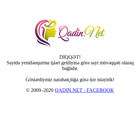
DİQQƏT!
Saytda yenidənqurma işləri getdiyinə görə sayt müvəqqəti olaraq
bağlıdır.
Göstərdiymiz narahatçılığa görə üzr istəyirik!
© 2009–2020
QADIN.NET - FACEBOOK