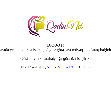
DİQQƏT!
aytda yenidənqurma işləri getdiyinə görə sayt müvəqqəti olaraq bağlıdı
Göstərdiymiz narahatçılığa görə üzr istəyirik!
© 2009–2020
QADIN.NET - FACEBOOK