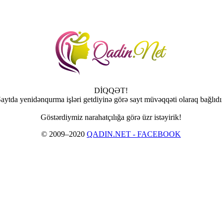
DİQQƏT!
aytda yenidənqurma işləri getdiyinə görə sayt müvəqqəti olaraq bağlıdı
Göstərdiymiz narahatçılığa görə üzr istəyirik!
© 2009–2020
QADIN.NET - FACEBOOK