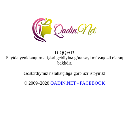
DİQQƏT!
Saytda yenidənqurma işləri getdiyinə görə sayt müvəqqəti olaraq
bağlıdır.
Göstərdiymiz narahatçılığa görə üzr istəyirik!
© 2009–2020
QADIN.NET - FACEBOOK