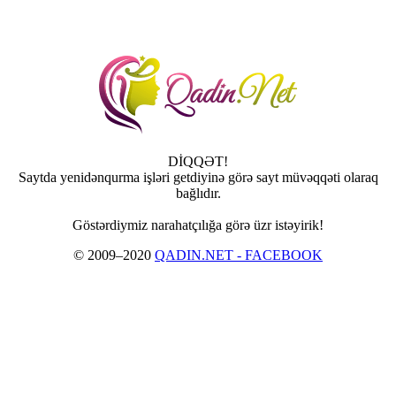
DİQQƏT!
Saytda yenidənqurma işləri getdiyinə görə sayt müvəqqəti olaraq
bağlıdır.
Göstərdiymiz narahatçılığa görə üzr istəyirik!
© 2009–2020
QADIN.NET - FACEBOOK