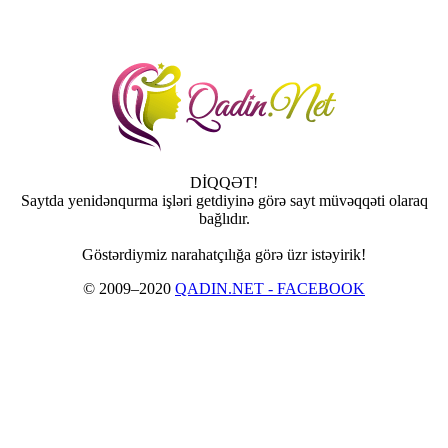
DİQQƏT!
Saytda yenidənqurma işləri getdiyinə görə sayt müvəqqəti olaraq
bağlıdır.
Göstərdiymiz narahatçılığa görə üzr istəyirik!
© 2009–2020
QADIN.NET - FACEBOOK