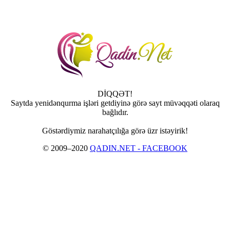
DİQQƏT!
Saytda yenidənqurma işləri getdiyinə görə sayt müvəqqəti olaraq
bağlıdır.
Göstərdiymiz narahatçılığa görə üzr istəyirik!
© 2009–2020
QADIN.NET - FACEBOOK