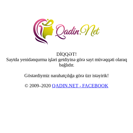
DİQQƏT!
Saytda yenidənqurma işləri getdiyinə görə sayt müvəqqəti olaraq
bağlıdır.
Göstərdiymiz narahatçılığa görə üzr istəyirik!
© 2009–2020
QADIN.NET - FACEBOOK