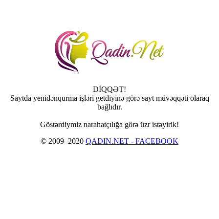
DİQQƏT!
Saytda yenidənqurma işləri getdiyinə görə sayt müvəqqəti olaraq
bağlıdır.
Göstərdiymiz narahatçılığa görə üzr istəyirik!
© 2009–2020
QADIN.NET - FACEBOOK