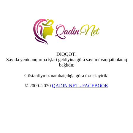
DİQQƏT!
Saytda yenidənqurma işləri getdiyinə görə sayt müvəqqəti olaraq
bağlıdır.
Göstərdiymiz narahatçılığa görə üzr istəyirik!
© 2009–2020
QADIN.NET - FACEBOOK