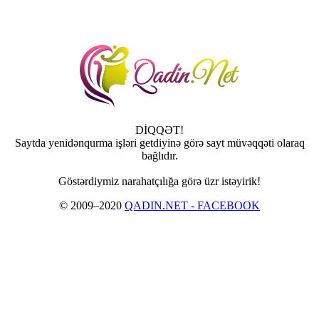
DİQQƏT!
Saytda yenidənqurma işləri getdiyinə görə sayt müvəqqəti olaraq
bağlıdır.
Göstərdiymiz narahatçılığa görə üzr istəyirik!
© 2009–2020
QADIN.NET - FACEBOOK