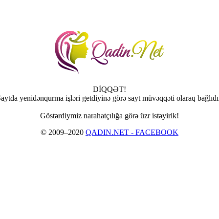
DİQQƏT!
aytda yenidənqurma işləri getdiyinə görə sayt müvəqqəti olaraq bağlıdı
Göstərdiymiz narahatçılığa görə üzr istəyirik!
© 2009–2020
QADIN.NET - FACEBOOK