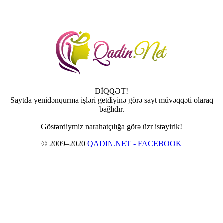
DİQQƏT!
Saytda yenidənqurma işləri getdiyinə görə sayt müvəqqəti olaraq
bağlıdır.
Göstərdiymiz narahatçılığa görə üzr istəyirik!
© 2009–2020
QADIN.NET - FACEBOOK