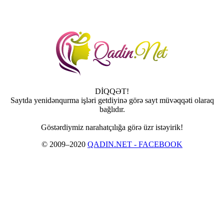
DİQQƏT!
Saytda yenidənqurma işləri getdiyinə görə sayt müvəqqəti olaraq
bağlıdır.
Göstərdiymiz narahatçılığa görə üzr istəyirik!
© 2009–2020
QADIN.NET - FACEBOOK