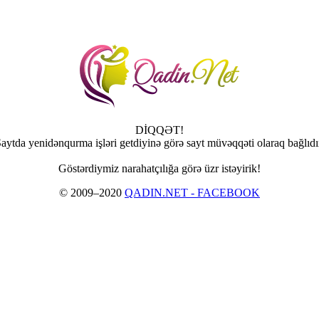
DİQQƏT!
aytda yenidənqurma işləri getdiyinə görə sayt müvəqqəti olaraq bağlıdı
Göstərdiymiz narahatçılığa görə üzr istəyirik!
© 2009–2020
QADIN.NET - FACEBOOK