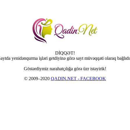
DİQQƏT!
aytda yenidənqurma işləri getdiyinə görə sayt müvəqqəti olaraq bağlıdı
Göstərdiymiz narahatçılığa görə üzr istəyirik!
© 2009–2020
QADIN.NET - FACEBOOK