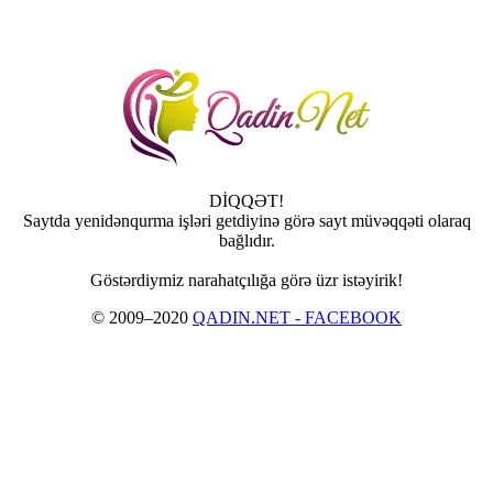
DİQQƏT!
Saytda yenidənqurma işləri getdiyinə görə sayt müvəqqəti olaraq
bağlıdır.
Göstərdiymiz narahatçılığa görə üzr istəyirik!
© 2009–2020
QADIN.NET - FACEBOOK