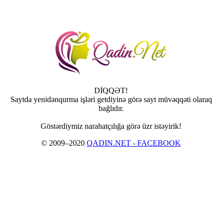
DİQQƏT!
Saytda yenidənqurma işləri getdiyinə görə sayt müvəqqəti olaraq
bağlıdır.
Göstərdiymiz narahatçılığa görə üzr istəyirik!
© 2009–2020
QADIN.NET - FACEBOOK