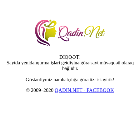
DİQQƏT!
Saytda yenidənqurma işləri getdiyinə görə sayt müvəqqəti olaraq
bağlıdır.
Göstərdiymiz narahatçılığa görə üzr istəyirik!
© 2009–2020
QADIN.NET - FACEBOOK