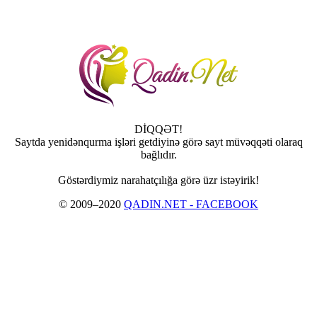
DİQQƏT!
Saytda yenidənqurma işləri getdiyinə görə sayt müvəqqəti olaraq
bağlıdır.
Göstərdiymiz narahatçılığa görə üzr istəyirik!
© 2009–2020
QADIN.NET - FACEBOOK