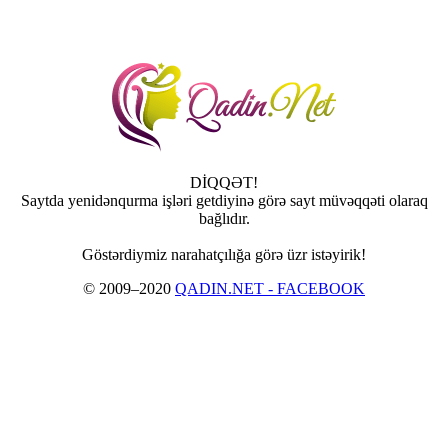
DİQQƏT!
Saytda yenidənqurma işləri getdiyinə görə sayt müvəqqəti olaraq
bağlıdır.
Göstərdiymiz narahatçılığa görə üzr istəyirik!
© 2009–2020
QADIN.NET - FACEBOOK