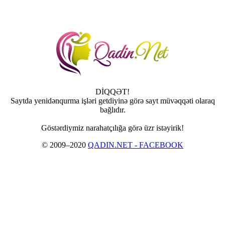
DİQQƏT!
Saytda yenidənqurma işləri getdiyinə görə sayt müvəqqəti olaraq
bağlıdır.
Göstərdiymiz narahatçılığa görə üzr istəyirik!
© 2009–2020
QADIN.NET - FACEBOOK