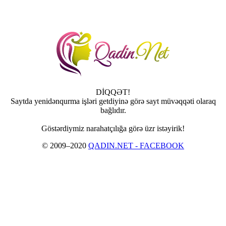
DİQQƏT!
Saytda yenidənqurma işləri getdiyinə görə sayt müvəqqəti olaraq
bağlıdır.
Göstərdiymiz narahatçılığa görə üzr istəyirik!
© 2009–2020
QADIN.NET - FACEBOOK