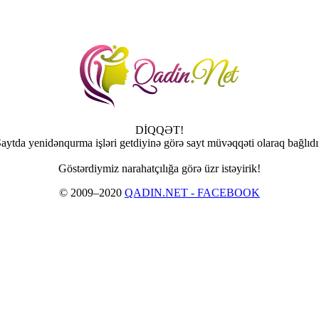
DİQQƏT!
aytda yenidənqurma işləri getdiyinə görə sayt müvəqqəti olaraq bağlıdı
Göstərdiymiz narahatçılığa görə üzr istəyirik!
© 2009–2020
QADIN.NET - FACEBOOK