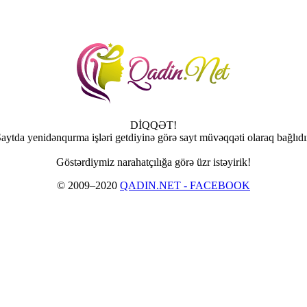
DİQQƏT!
aytda yenidənqurma işləri getdiyinə görə sayt müvəqqəti olaraq bağlıdı
Göstərdiymiz narahatçılığa görə üzr istəyirik!
© 2009–2020
QADIN.NET - FACEBOOK