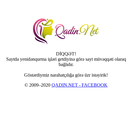
DİQQƏT!
Saytda yenidənqurma işləri getdiyinə görə sayt müvəqqəti olaraq
bağlıdır.
Göstərdiymiz narahatçılığa görə üzr istəyirik!
© 2009–2020
QADIN.NET - FACEBOOK