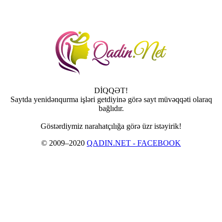
DİQQƏT!
Saytda yenidənqurma işləri getdiyinə görə sayt müvəqqəti olaraq
bağlıdır.
Göstərdiymiz narahatçılığa görə üzr istəyirik!
© 2009–2020
QADIN.NET - FACEBOOK