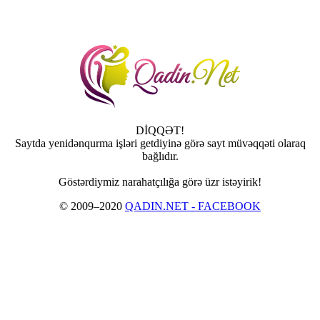
DİQQƏT!
Saytda yenidənqurma işləri getdiyinə görə sayt müvəqqəti olaraq
bağlıdır.
Göstərdiymiz narahatçılığa görə üzr istəyirik!
© 2009–2020
QADIN.NET - FACEBOOK