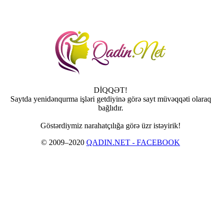
DİQQƏT!
Saytda yenidənqurma işləri getdiyinə görə sayt müvəqqəti olaraq
bağlıdır.
Göstərdiymiz narahatçılığa görə üzr istəyirik!
© 2009–2020
QADIN.NET - FACEBOOK