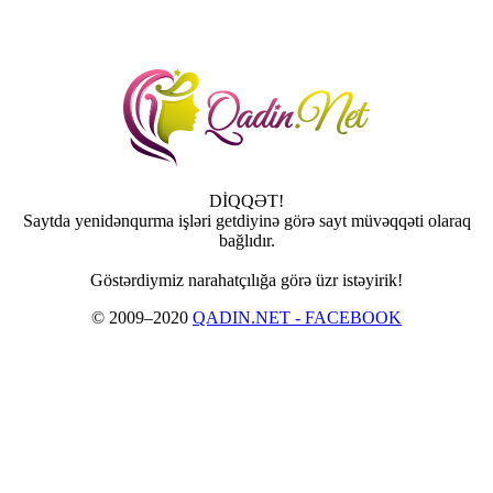
DİQQƏT!
Saytda yenidənqurma işləri getdiyinə görə sayt müvəqqəti olaraq
bağlıdır.
Göstərdiymiz narahatçılığa görə üzr istəyirik!
© 2009–2020
QADIN.NET - FACEBOOK