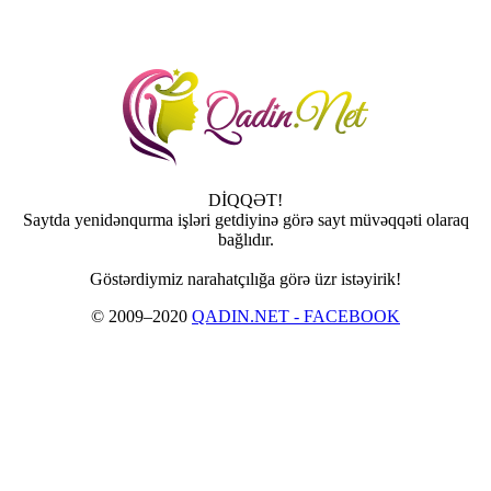
DİQQƏT!
Saytda yenidənqurma işləri getdiyinə görə sayt müvəqqəti olaraq
bağlıdır.
Göstərdiymiz narahatçılığa görə üzr istəyirik!
© 2009–2020
QADIN.NET - FACEBOOK