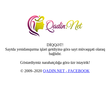
DİQQƏT!
Saytda yenidənqurma işləri getdiyinə görə sayt müvəqqəti olaraq
bağlıdır.
Göstərdiymiz narahatçılığa görə üzr istəyirik!
© 2009–2020
QADIN.NET - FACEBOOK