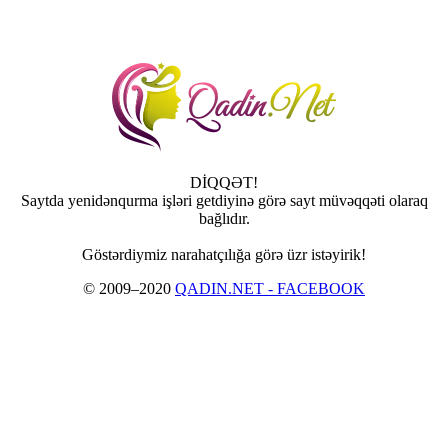
DİQQƏT!
Saytda yenidənqurma işləri getdiyinə görə sayt müvəqqəti olaraq
bağlıdır.
Göstərdiymiz narahatçılığa görə üzr istəyirik!
© 2009–2020
QADIN.NET - FACEBOOK