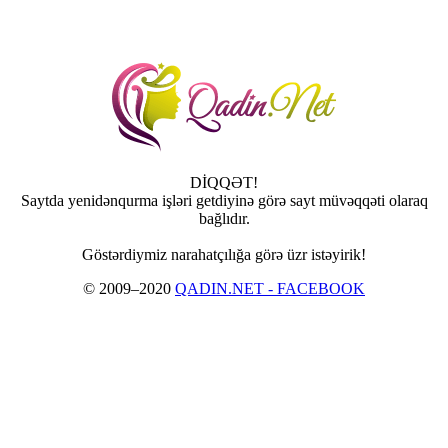
DİQQƏT!
Saytda yenidənqurma işləri getdiyinə görə sayt müvəqqəti olaraq
bağlıdır.
Göstərdiymiz narahatçılığa görə üzr istəyirik!
© 2009–2020
QADIN.NET - FACEBOOK