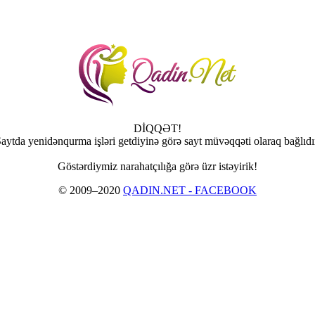
DİQQƏT!
aytda yenidənqurma işləri getdiyinə görə sayt müvəqqəti olaraq bağlıdı
Göstərdiymiz narahatçılığa görə üzr istəyirik!
© 2009–2020
QADIN.NET - FACEBOOK