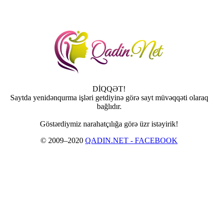
DİQQƏT!
Saytda yenidənqurma işləri getdiyinə görə sayt müvəqqəti olaraq
bağlıdır.
Göstərdiymiz narahatçılığa görə üzr istəyirik!
© 2009–2020
QADIN.NET - FACEBOOK